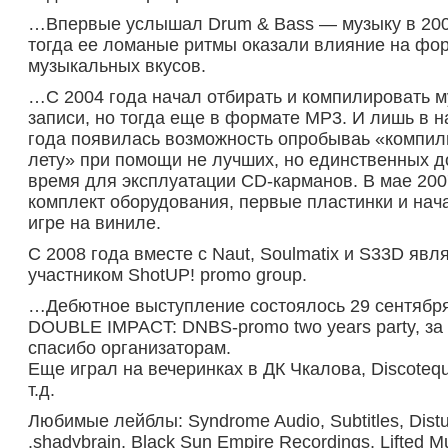
…Впервые услышал Drum & Bass — музыку в 200
тогда ее ломаные ритмы оказали влияние на фо
музыкальных вкусов.
…С 2004 года начал отбирать и компилировать 
записи, но тогда еще в формате MP3. И лишь в н
года появилась возможность опробываь «компил
лету» при помощи не лучших, но единственных д
время для эксплуатации CD-карманов. В мае 20
комплект оборудования, первые пластинки и нач
игре на виниле.
С 2008 года вместе с Naut, Soulmatix и S33D явл
участником ShotUP! promo group.
…Дебютное выступление состоялось 29 сентября
DOUBLE IMPACT: DNBS-promo two years party, за
спасибо организаторам.
Еще играл на вечеринках в ДК Чкалова, Discotequ
т.д.
Любимые лейблы: Syndrome Audio, Subtitles, Distur
.shadybrain, Black Sun Empire Recordings, Lifted Mus