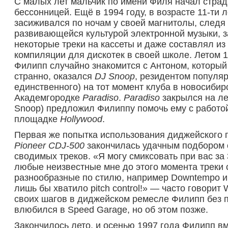
C малых лет мальчик по имени Филя начал страд
бессонницей. Ещё в 1994 году, в возрасте 11-ти л
засиживался по ночам у своей магнитолы, следя 
развивающейся культурой электронной музыки, 
некоторые треки на кассеты и даже составлял из
компиляции для дискотек в своей школе. Летом 1
Филипп случайно знакомится с Антоном, который 
странно, оказался
DJ Snoop
, резидентом популяр
единственного) на тот момент клуба в новосибир
Академгородке
Paradiso
.
Paradiso
закрылся на ле
Snoop) предложил Филиппу помочь ему с работой
площадке
Hollywood
.
Первая же попытка использования диджейского 
Pioneer CDJ-500
закончилась удачным подбором 
сводимых треков. «Я могу смиксовать при вас за 
любые неизвестные мне до этого момента треки
разнообразные по стилю, например Downtempo и 
лишь бы хватило pitch control!» — часто говорит
своих шагов в диджейском ремесле Филипп без 
влюбился в Speed Garage, но об этом позже.
Закончилось лето, и осенью 1997 года Филипп в