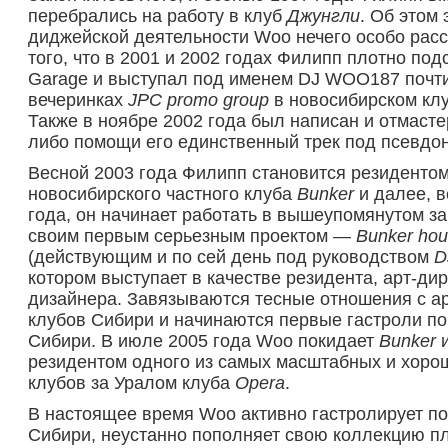
перебрались на работу в клуб
Джунгли
. Об этом 
диджейской деятельности Woo нечего особо расс
того, что в 2001 и 2002 годах Филипп плотно под
Garage и выступал под именем DJ WOO187 почти
вечеринках
JPC promo group
в новосибирском кл
Также в ноябре 2002 года был написан и отмасте
либо помощи его единственный трек под псевдон
Весной 2003 года Филипп становится резидентом
новосибирского частного клуба
Bunker
и далее, в
года, он начинает работать в вышеупомянутом з
своим первым серьезным проектом —
Bunker hou
(действующим и по сей день под руководством
D
котором выступает в качестве резидента, арт-дир
дизайнера. Завязываются тесные отношения с а
клубов Сибири и начинаются первые гастроли по
Сибири. В июле 2005 года Woo покидает
Bunker
и
резидентом одного из самых масштабных и хор
клубов за Уралом клуба
Opera
.
В настоящее время Woo активно гастролирует п
Сибири, неустанно пополняет свою коллекцию пл