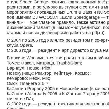
стиле Speed Garage, охотясь как за новыми
test 
раритетами, и регулярно выступая с сетами на м
мероприятиях посвященных Drum & Bass и Nu Sc
под именем DJ WOO187! «Если Speedgarage — т
винил!» — мое главное правило. Также активно 
дизайнерский талант (в чем можно убедиться, по
старые и новые дизайнерские работы на pdj.ru).
C 2004 по 2006 год являлся резидентом и со-арт
клуба
Opera
.
С 2006 года — резидент и арт-директор клуба
Raf
В архиве Woo имеются гастроли по таким клубам 
Томск: Факел, Матрица, Trash&Glam;
Барнаул: House, Pilot;
Новокузнецк: Реактор, Кейптаун, Космос;
Кемерово: Неон, Mix;
Омск: Планета 3-5-7;
КаZантип Preparty 2005 в Новосибирске (в качест
КаZантип Afterparty 2005 и КаZантип Preparty 200
качестве DJ);
С 2002 года — резидент фестивалая электронно