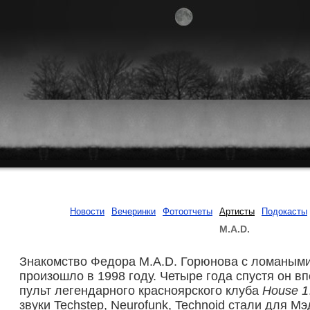
Новости
Вечеринки
Фотоотчеты
Артисты
Подокасты
M.A.D.
Знакомство Федора M.A.D. Горюнова с ломаным
произошло в 1998 году. Четыре года спустя он в
пульт легендарного красноярского клуба
House 1
звуки Techstep, Neurofunk, Technoid стали для Мэ