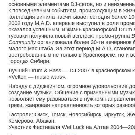
основными элементами DJ-сетов, но и неизменн
к повседневным событиям, происходящим в жизн
коллекция винила насчитывает сегодня более 10
2002 году M.A.D. впервые выступил в роли пром
оказался успешным, и жизнь красноярской Drum
тусовки получила новый всплеск: промо-группа
B
Community
организовала более 30-ти вечеринок 
малого масштаба. За этот период M.A.D. станови
востребованным не только в Красноярске, но и в
городах Сибири.
Лучший Drum & Bass — DJ 2007 в красноярском к
«Velton — music wars».
Наряду с диджеингом, огромное удовольствие д
создание музыки. Общение с признанными музы
позволяет ему развиваться в нужном направлени
треки, жанровая направленность которых разноо
Гастроли: Омск, Томск, Новосибирск, Иркутск, Же
Кемерово, Абакан.
Участник Фестиваля Wet Luck на Алтае 2004—200