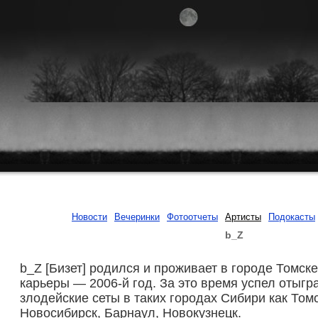
Новости
Вечеринки
Фотоотчеты
Артисты
Подокасты
b_Z
b_Z [Бизет] родился и проживает в городе Томск
карьеры — 2006-й год. За это время успел отыгр
злодейские сеты в таких городах Сибири как Томс
Новосибирск, Барнаул, Новокузнецк.