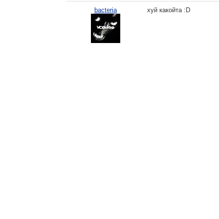
bacteria
хуй какойта :D