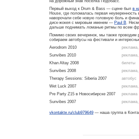
на дорожный знак поселка Подобасс.
Первый выход к Drum & Bass — сцене был
в н
House, где поломалась первая неуверенность 
наворочали себе новую головную боль и финан
диск-жокея
с мировым именем —
Paul B
. Несм
дальше поднимать ломаные ритмы по всем фр
Помимо своих вечеринок, мы также проводим 
собираем автобусы на фестивали и интересные
Aerodrom 2010
реклама,
Sunvibes 2010
реклама,
Khan Altay 2008
билеты
Sunvibes 2008
реклама,
Therapy Sessions: Siberia 2007
автобус
Wet Luck 2007
реклама,
Pre Party Z15 в Новосибирске 2007
реклама
Sunvibes 2007
реклама,
vkontakte.ru/club979649
— наша группа в Конта