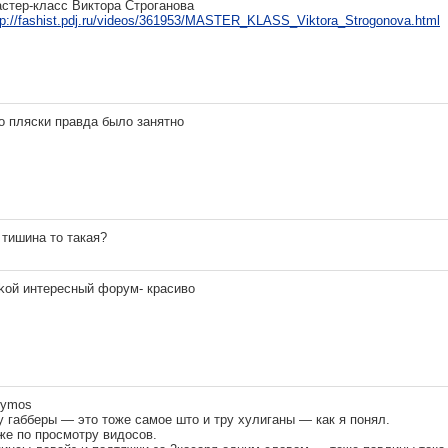
стер-класс Виктора Строганова
tp://fashist.pdj.ru/videos/361953/MASTER_KLASS_Viktora_Strogonova.html
о пляски правда было занятно
 тишина то такая?
koй интересный форум- красиво
ymos
у габберы — это тоже самое што и тру хулиганы — как я понял.
же по просмотру видосов.