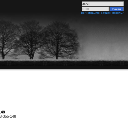
регистрация
|
забыли пароль?
148
8-355-148