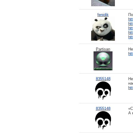
fenidik
По
ht
ht
ht
ht
ht
Partisan
Не
ht
8355148
Не
на
ht
8355148
«С
А 