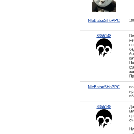
NIeBatsoSHoPPC
Э!
8355148
De
не
по
бе
бы
ка
По
гд
за
Пр
NIeBatsoSHoPPC
вс
нр
иб
8355148
Да
му
пр
сч
Ну
ди