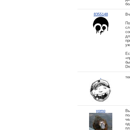
бо
8355148
Вч
По
сл
со
дл
пр
уж
Ес
«п
бы
Dr
.
те
yomo
Вы
по
че
од
пл