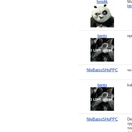
fenidik
Ма
ht
bento
пр
NIeBatsoSHoPPC
чо
bento
ka
NIeBatsoSHoPPC
De
тр
то