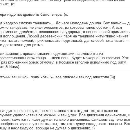
льше. (о:
ера надо поздравлять было, вчера. (о:
д хардкор сложно танцевать… До чего молодежь дошла. Вот вальс — д
ожно танцевать, не зная элементов, из которых танец состоит. А вся
временная долбежка, основанная на ударных, в основе своей примитивн
я воплощения. Любой деревенский паря на танцполе интуитивно начнет
итоптывать ножкой, прихлопывать подмышкой, да головой покачивать —
е достаточно для ритма.
ли заменить прихлопывания подмышками на элементы из
рофессионального» танца — ясен пень, будет мажорно, но красиво. Хот
 раз кто нижний брейк отмочил в Космосе (вполне исполнимо под ритм
um & Bass).
ктоник зашибись. прям хоть бы все плясали так под апостола ))))
глядит конечно круто, но мне кажеца что это для тех, кто даже не
лучает удавольствия от музыки и танцулек. Все движения одинаковые, 
ловек, кажется пляшет думая только о движениях. Слишком заучено все
нообразно. лучше уж писталеты, там хоть душу вкладывают пацаны. Вот
яшу и наслаждуюс, вообще не думая о движениях. :)