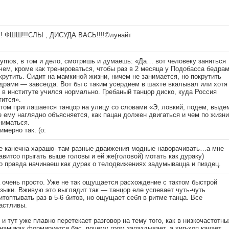
!! ФШШ!!!СЛЫ , ДИСУДА ВАСЬ!!!!©лунайт
ymos, в том и дело, смотришь и думаешь: «Да… вот человеку заняться
чем, кроме как тренироваться, чтобы раз в 2 месяца у Подобасса бедра
крутить. Сидит на мамкиной жизни, ничем не занимается, но покрутить
драми — завсегда. Вот бы с таким усердием в шахте вкалывал или хотя
 в институте учился нормально. Гребаный танцор диско, куда Россия
тится».
том приглашается танцор на улицу со словами «Э, ловкий, подем, выде
е ему наглядно объясняется, как пацан должен двигаться и чем по жизни
ниматься.
имерно так. (о:
е канечна харашо- там разные дваижения модные наворачивать…а мне
авитсо прыгать выше головы и ей же(головой) мотать как дураку)
о правда начинаеш как дурак о телодвижениях задумывацца и пиздец.
 очень просто. Уже не так ощущается расхождение с тактом быстрой
зыки. Вживую это выглядит так — танцор еле успевает чуть-чуть
итоптывать раз в 5-6 битов, но ощущает себя в ритме танца. Все
астливы.
 и тут уже плавно перетекает разговор на тему того, как в низкочастотны
намиках формируется бас, почему гром запаздывает, а хип-хоп качает