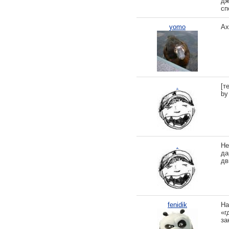
дж
сп
yomo
Ах
.
[т
by
.
Не
да
дв
fenidik
На
«г
за