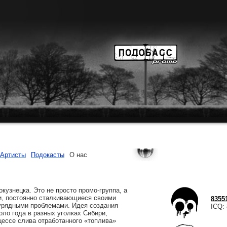
Артисты
Подокасты
О нас
кузнецка. Это не просто
промо-группа
, а
и, постоянно сталкивающиеся своими
8355
заурядными проблемами. Идея создания
ICQ: 
оло года в разных уголках Сибири,
цессе слива отработанного «топлива»