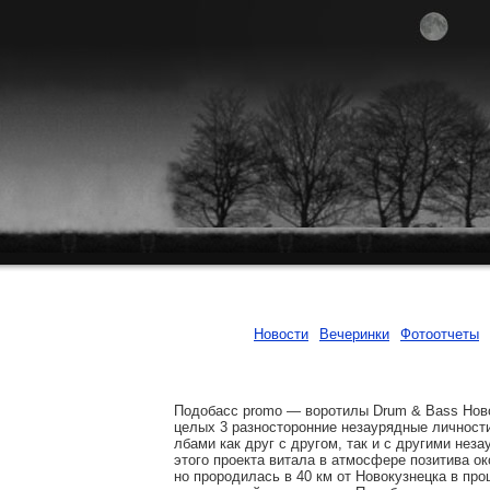
Новости
Вечеринки
Фотоотчеты
Подобасс promo — воротилы Drum & Bass Ново
целых 3 разносторонние незаурядные личност
лбами как друг с другом, так и с другими не
этого проекта витала в атмосфере позитива ок
но прородилась в 40 км от Новокузнецка в про