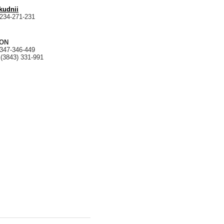
kudnii
234-271-231
_ON
347-346-449
 (3843) 331-991