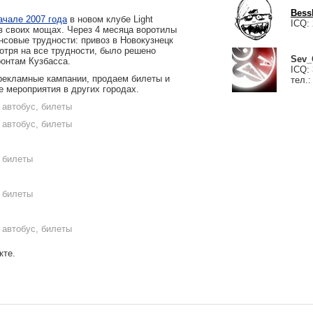
Bess
ачале 2007 года
в новом клубе Light
ICQ: 
в своих мощах. Через 4 месяца воротилы
совые трудности: привоз в Новокузнецк
отря на все трудности, было решено
Sev
онтам Кузбасса.
ICQ: 
рекламные кампании, продаем билеты и
тел.:
 мероприятия в других городах.
 автобус, билеты
 автобус, билеты
 билеты
 билеты
 автобус, билеты
кте.