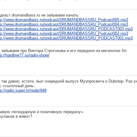
дкаст drumandbass.ru не забываем качать:
tp://www.drumandbass.ru/podcast/DRUMANDBASSRU_Podcast005.mp3
tp://www.drumandbass.ru/podcast/DRUMANDBASSRU_Podcast004.mp3
tp://www.drumandbass.ru/podcast/DRUMANDBASSRU_PODCAST003.mp3
tp://www.drumandbass.ru/podcast/DRUMANDBASSRU_Podcast002.mp3
tp://www.drumandbass.ru/podcast/DRUMANDBASSRU_PODCAST001.mp3
 забываем про Виктора Строгонова и его передачи на мегаполис fm
tp://hardline77.ru/radio-show/
 так давно, кстати, был очередной выпуск Музпросвета о Dubstep. Раз у
с ссылочный день:
tp://radio.super.lv/node/948
амую легендарную и позитивную передачу».
кулаком в живот?