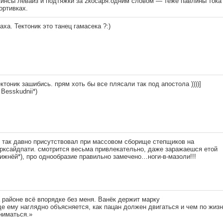
инсы левайз и подтяжки за 2косаря.одним словом — теже павлины тока
ортивках.
аха. Тектоник это танец гамасека ?:)
ектоник зашибись. прям хоть бы все плясали так под апостола ))))]
 Besskudnii*)
 так давно присутствовал при массовом сборище степщиков на
рксайдпати. смотрится весьма привлекательно, даже заражаешся етой
ижнёй*), про однообразие правильно замечено…ноги-в-мазоли!!!
 районе всё впорядке без меня. Ванёк держит марку
де ему наглядно объясняется, как пацан должен двигаться и чем по жиз
ниматься.»